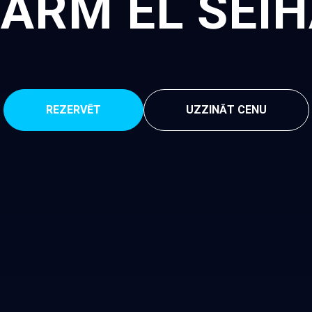
ARM EL ŠEI
REZERVĒT
UZZINĀT CENU